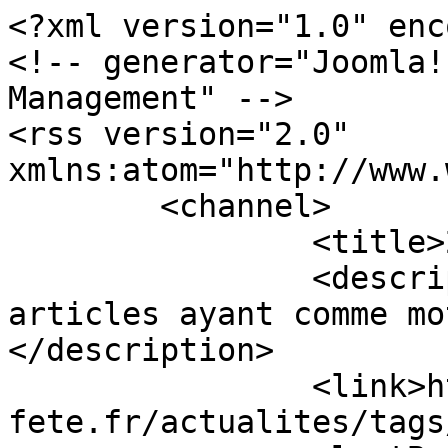
<?xml version="1.0" enc
<!-- generator="Joomla!
Management" -->

<rss version="2.0" 
xmlns:atom="http://www.
	<channel>

		<title>2025</title>

		<description><![CDATA[Tous les 
articles ayant comme mo
</description>

		<link>https://www.la-ronde-en-
fete.fr/actualites/tags