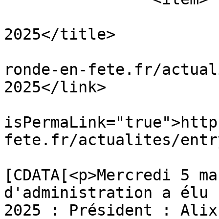
			<title>Notre bureau
2025</title>

			<link>https://www.la
ronde-en-fete.fr/actual
2025</link>

			<guid
isPermaLink="true">http
fete.fr/actualites/entr
			<description><
[CDATA[<p>Mercredi 5 ma
d'administration a élu 
2025 : Président : Alix