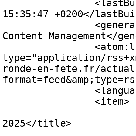
		<lastBuildDate>Thu, 06 Aug 2026 
15:35:47 +0200</lastBui
		<generator>Joomla! - Open Source 
Content Management</gen
		<atom:link rel="self" 
type="application/rss+x
ronde-en-fete.fr/actual
format=feed&amp;type=rss
		<language>fr-fr</language>

		<item>

			<title>Fête Nationale
2025</title>

			<link>https://www.la