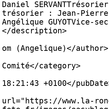
Daniel SERVANTTrésorier
trésorier : Jean-Pierre
Angélique GUYOTVice-sec
</description>

			<author>livreangie@gmail
om (Angelique)</author>

			<category>Le
Comité</category>

			<pubDate>Mon, 17 Mar 202
18:21:43 +0100</pubDate>
			<enclosure
url="https://www.la-ron