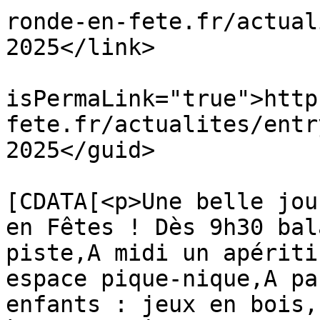
ronde-en-fete.fr/actual
2025</link>

			<guid
isPermaLink="true">http
fete.fr/actualites/entr
2025</guid>

			<description><
[CDATA[<p>Une belle jou
en Fêtes ! Dès 9h30 bal
piste,A midi un apériti
espace pique-nique,A pa
enfants : jeux en bois,