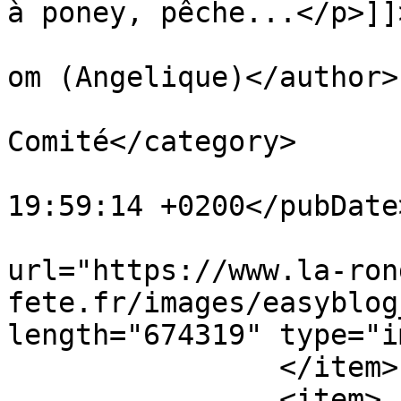
à poney, pêche...</p>]]
			<author>livreangie@gmail
om (Angelique)</author>

			<category>Le
Comité</category>

			<pubDate>Mon, 30 Jun 202
19:59:14 +0200</pubDate>
			<enclosure
url="https://www.la-ron
fete.fr/images/easyblog
length="674319" type="i
		</item>

		<item>
