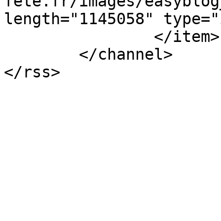
fete.fr/images/easyblog
length="1145058" type="
		</item>

	</channel>
