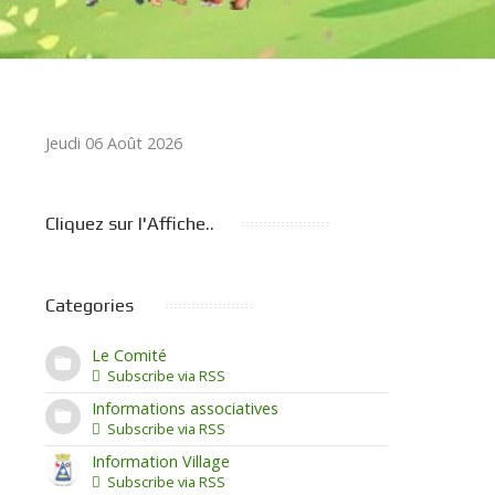
Jeudi 06 Août 2026
1
2
3
4
5
6
7
8
9
10
rst Page
Previous Page
Next Pa
La
Cliquez sur l'Affiche..
Categories
Le Comité
Subscribe via RSS
Informations associatives
Subscribe via RSS
Information Village
Subscribe via RSS