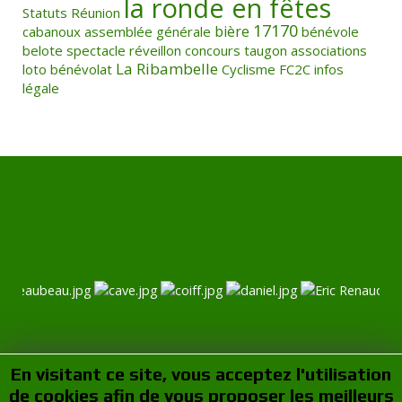
la ronde en fêtes
Statuts
Réunion
17170
bière
cabanoux
assemblée générale
bénévole
belote
spectacle
réveillon
concours
taugon
associations
La Ribambelle
loto
bénévolat
Cyclisme
FC2C
infos
légale
En visitant ce site, vous acceptez l'utilisation
de cookies afin de vous proposer les meilleurs