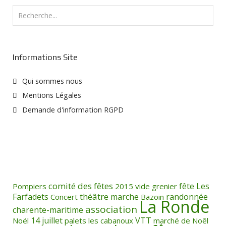
Rechercher
Informations Site
Qui sommes nous
Mentions Légales
Demande d'information RGPD
comité des fêtes
fête
Les
Pompiers
2015
vide grenier
théâtre
Farfadets
marche
randonnée
Concert
Bazoin
La Ronde
association
charente-maritime
14 juillet
VTT
Noël
palets
les cabanoux
marché de Noêl