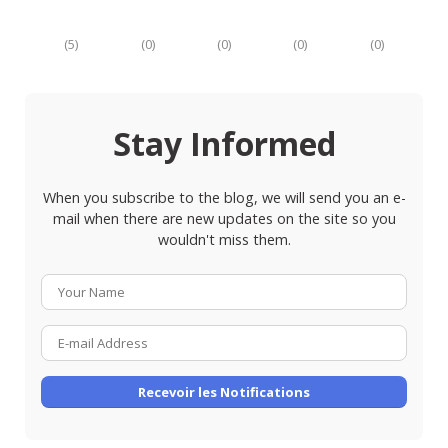
(
5
)
(
0
)
(
0
)
(
0
)
(
0
)
Stay Informed
When you subscribe to the blog, we will send you an e-
mail when there are new updates on the site so you
wouldn't miss them.
Your
Name
E-
mail
Address
Recevoir les Notifications