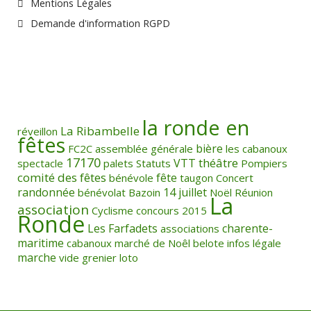
Mentions Légales
Demande d'information RGPD
la ronde en
La Ribambelle
réveillon
fêtes
bière
FC2C
assemblée générale
les cabanoux
17170
théâtre
VTT
spectacle
palets
Statuts
Pompiers
comité des fêtes
fête
bénévole
taugon
Concert
randonnée
14 juillet
bénévolat
Bazoin
Noël
Réunion
La
association
Cyclisme
concours
2015
Ronde
Les Farfadets
charente-
associations
maritime
cabanoux
marché de Noêl
belote
infos légale
marche
vide grenier
loto